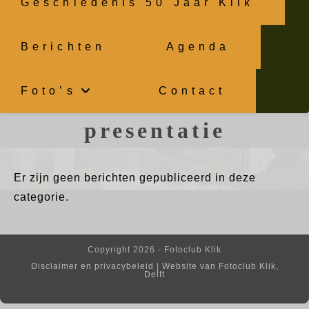
Geschiedenis 50 Jaar Klik
Berichten
Agenda
Foto’s
Contact
presentatie
Er zijn geen berichten gepubliceerd in deze
categorie.
Copyright 2026 - Fotoclub Klik
Disclaimer en privacybeleid
|
Website van Fotoclub Klik,
Delft