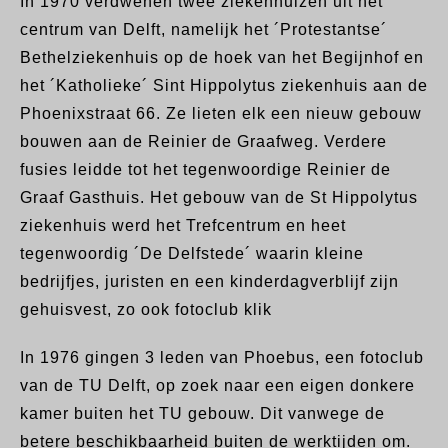
In 1970 verdwenen
twee
ziekenhuizen uit het
centrum van Delft,
namelijk het ´Protestantse´
Bethelziekenhuis op de hoek van het Begijnhof en
het ´
Katholieke´
Sint Hippolytus
ziekenhuis
aan de
Phoenixstraat 66.
Ze lieten elk een nieuw gebouw
bouwen aan de Reinier de Graafweg. Verdere
fusies leidde tot het tegenwoordige Reinier de
Graaf Gasthuis.
Het gebouw van de St Hippolytus
ziekenhuis werd het Trefcentrum en heet
tegenwoordig ´De Delfstede´ waarin kleine
bedrijfjes, juristen en een kinderdagverblijf zijn
gehuisvest, zo ook fotoclub klik
In 1976 gingen 3 leden van Phoebus, een fotoclub
van de TU Delft, op zoek naar een eigen donkere
kamer buiten het TU gebouw. Dit vanwege de
betere beschikbaarheid buiten de werktijden om.